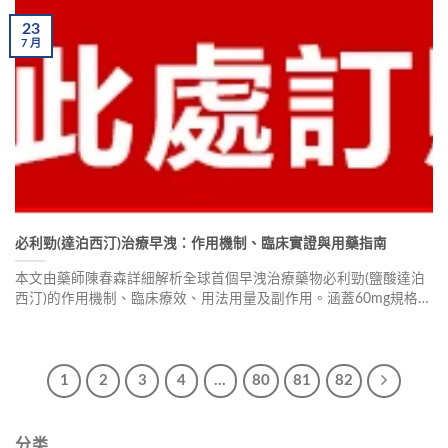
23
7
月
必利勁(達泊西汀)治療早洩：作用機制、臨床實證與用藥指南
本文由藥師陳春森詳細解析全球首個早洩治療藥物必利勁(鹽酸達泊
西汀)的作用機制、臨床療效、用法用量及副作用。涵蓋60mg規格適
用人群、療程建議、印度學名藥比較、真偽辨識方法，協助男性重
拾「性福」生活。
1
2
3
4
...
80
81
82
分类