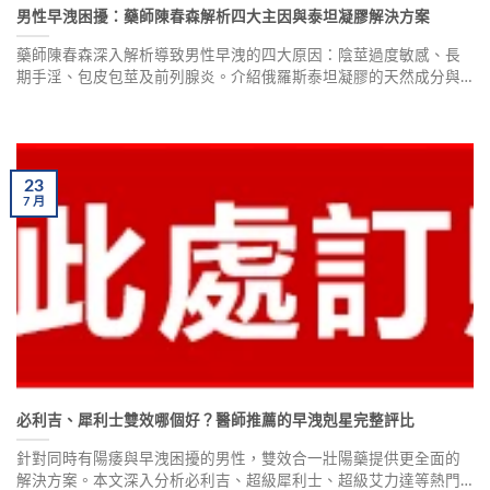
男性早洩困擾：藥師陳春森解析四大主因與泰坦凝膠解決方案
藥師陳春森深入解析導致男性早洩的四大原因：陰莖過度敏感、長
期手淫、包皮包莖及前列腺炎。介紹俄羅斯泰坦凝膠的天然成分與
正確使用方法，搭配富維康藥局專業保障，幫助男性重拾性福。
23
7
月
必利吉、犀利士雙效哪個好？醫師推薦的早洩剋星完整評比
針對同時有陽痿與早洩困擾的男性，雙效合一壯陽藥提供更全面的
解決方案。本文深入分析必利吉、超級犀利士、超級艾力達等熱門