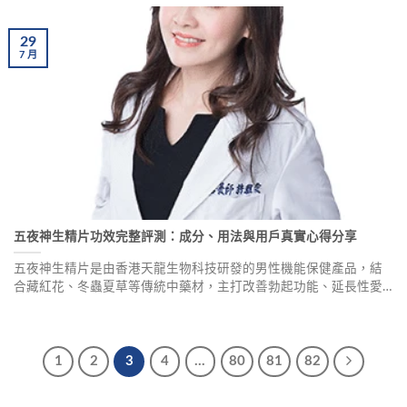
29
7
月
五夜神生精片功效完整評測：成分、用法與用戶真實心得分享
五夜神生精片是由香港天龍生物科技研發的男性機能保健產品，結
合藏紅花、冬蟲夏草等傳統中藥材，主打改善勃起功能、延長性愛
時間。產品採用獨特活性配方，作用於陰莖海綿體組織，120小時長
效作用，天然成分無副作用、不產生依賴性。本文由執業藥師陳春
森為您詳細解析功效與使用方法。
1
2
3
4
...
80
81
82