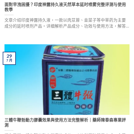
面對早洩困擾？印度神露持久液天然草本延时喷雾完整评测与使用
教學
文章介绍印度神露持久液，一款以肉苁蓉、韭菜子等中草药为主要
成分的延时喷剂产品。详细解析产品成分、功效与使用方法，解答
延时喷剂是否影响怀孕、可否与威而钢并用等常见疑问。医师提醒
使用前应做好清洁工作，建议先进行小范围皮肤测试，确保安全有
效。
29
7
月
三體牛鞭勃動力膠囊效果與使用方法完整解析｜藥師陳春森專業評
測