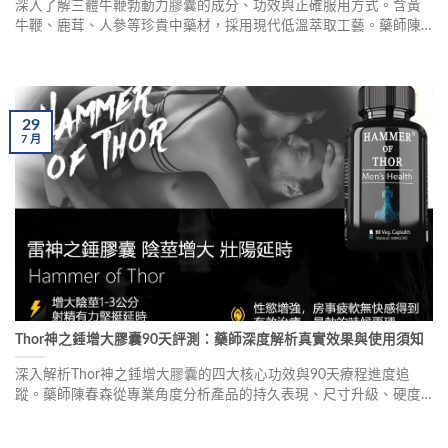
深入了解三體牛鞭勃動力膠囊的成分、功效與正確服用方式。含黃
牛鞭、鹿茸、人參等珍貴中藥材，採用現代低溫萃取工藝。藥師陳
春森分享使用心得與劑量建議，幫助男性改善腎氣不足、陽痿早洩
等困擾。
29
7
月
Thor神之錘增大膠囊90天評測：藥師深度解析真實效果與使用須知
深入解析Thor神之錘增大膠囊的四大核心功效與90天療程進度追
蹤。藥師陳春森從專業角度分析產品的持久表現、尺寸升級、硬度
提升及機能調節效果，並分享真實使用者案例，同時提醒安全使用
三大守則，協助男性改善困擾。