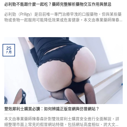
必利勁不能跟什麼一起吃？藥師完整解析藥物交互作用與禁忌
必利勁（Priligy）是目前唯一專門治療早洩的口服藥物，但與某些藥
物或食物一起服用可能降低效果或危害健康。本文由專業藥師陳春
森解析必利勁的藥理特性、藥物交互作用禁忌、食物飲品注意事
項，以及與威而鋼、犀利士的搭配使用建議，幫助使用者安全有效
用藥。
25
7
月
雙效犀利士購買必讀：如何辨識正版官網與仿冒網站？
本文由專業藥師陳春森針對雙效犀利士購買安全進行全面解說，詳
細整理市面上常見的假冒網站特徵，包括網址高度相似、誇大文