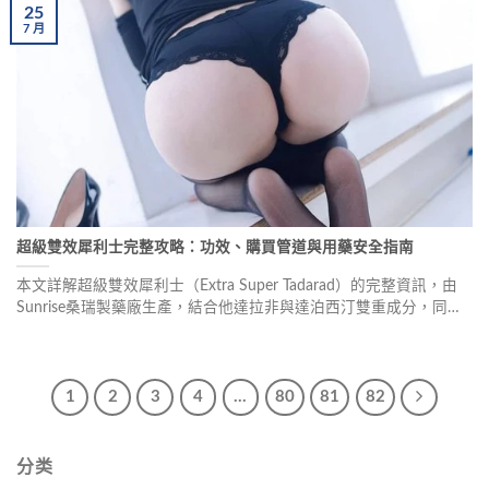
25
7
月
超級雙效犀利士完整攻略：功效、購買管道與用藥安全指南
本文詳解超級雙效犀利士（Extra Super Tadarad）的完整資訊，由
Sunrise桑瑞製藥廠生產，結合他達拉非與達泊西汀雙重成分，同時
改善勃起功能障礙與早洩問題。提供正規購買管道解析、原廠正品
辨識方法、用藥安全須知，以及真實使用者經驗分享，協助讀者安
心選購。
1
2
3
4
...
80
81
82
分类