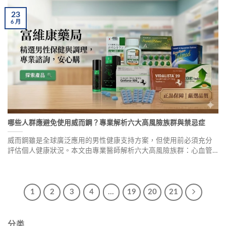
23
6
月
哪些人群應避免使用威而鋼？專業解析六大高風險族群與禁忌症
威而鋼雖是全球廣泛應用的男性健康支持方案，但使用前必須充分
評估個人健康狀況。本文由專業醫師解析六大高風險族群：心血管
功能異常者、低血壓患者、使用硝酸酯類藥物者、中重度肝腎功能
障礙者、視網膜微循環障礙者，以及陰莖異常勃起病史者。了解禁
忌症，理性選擇才是對健康最負責的態度。
1
2
3
4
...
19
20
21
分类