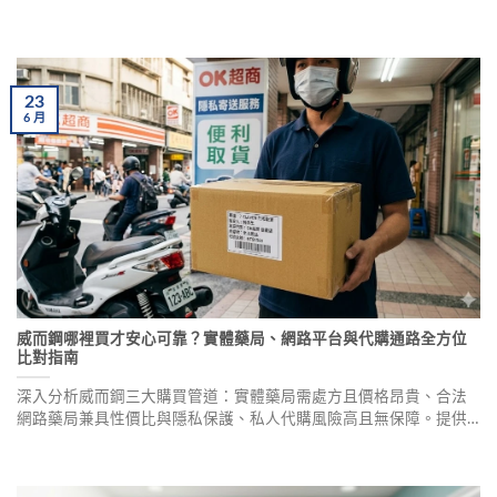
忌症、副作用風險評估、製劑品牌選擇、安全使用建議及實戰服用
體驗分享。正確使用西地那非可幫助男性改善勃起功能障礙，重拾
性福與自信。
23
6
月
威而鋼哪裡買才安心可靠？實體藥局、網路平台與代購通路全方位
比對指南
深入分析威而鋼三大購買管道：實體藥局需處方且價格昂貴、合法
網路藥局兼具性價比與隱私保護、私人代購風險高且無保障。提供
專業評估與購藥建議，助您做出最適合的選擇。