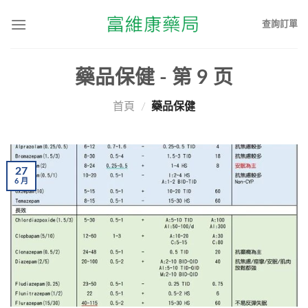
查詢訂單
藥品保健
- 第
9
页
首頁
/
藥品保健
27
6
月