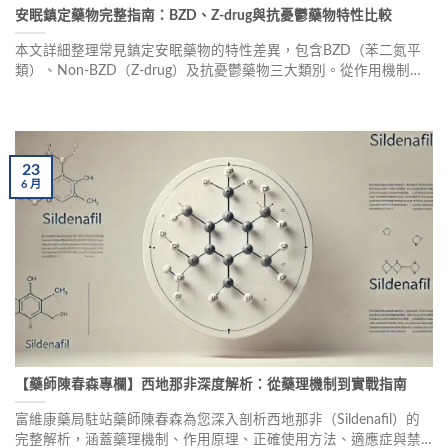
安眠鎮定藥物完整指南：BZD、Z-drug與抗憂鬱藥物特性比較
本文詳細整理常見鎮定安眠藥物的特性差異，包含BZD（苯二氮平
類）、Non-BZD（Z-drug）及抗憂鬱藥物三大類別。從作用機制、
藥物特性、半衰期、代謝途徑到藥物交互作用，幫助醫療人員及民
眾精準理解各類安眠藥的差異，正確使用藥物特點。
23
6
月
【藥師陳春森專欄】西地那非深度解析：從藥理機制到實戰指南
富維康藥局駐站藥師陳春森為您深入剖析西地那非（Sildenafil）的
完整解析，涵蓋藥理機制、作用原理、正確使用方法、適應症與禁