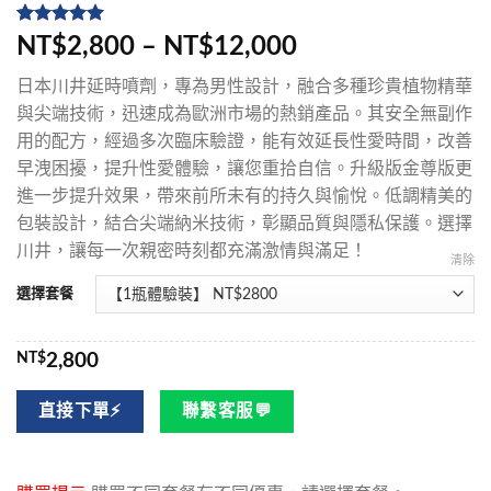
評分
5
5
/
NT$2,800 – NT$12,000
5，已有
位
顧客進行評
日本川井延時噴劑，專為男性設計，融合多種珍貴植物精華
分
與尖端技術，迅速成為歐洲市場的熱銷產品。其安全無副作
用的配方，經過多次臨床驗證，能有效延長性愛時間，改善
早洩困擾，提升性愛體驗，讓您重拾自信。升級版金尊版更
進一步提升效果，帶來前所未有的持久與愉悅。低調精美的
包裝設計，結合尖端納米技術，彰顯品質與隱私保護。選擇
川井，讓每一次親密時刻都充滿激情與滿足！
清除
選擇套餐
NT$
2,800
直接下單⚡
聯繫客服💬