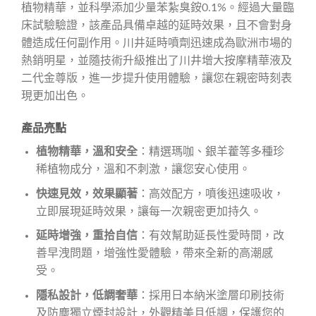
植物精華，並科學添加少量苯紮臭銨0.1%。經過大量臨
床試驗驗證，該產品具備卓越的延時效果，且不會對身
體造成任何副作用。川井延時噴劑迅速成為歐洲市場的
熱銷明星，並隨技術升級推出了川井增大按摩精華液及
二代金尊版，進一步提升使用體驗，讓您在親密時刻表
現更加出色。
產品亮點
植物精華，溫和安全
：精選瑪咖、銀羊藿等多種珍
稀植物成分，溫和不刺激，讓您安心使用。
快速見效，效果顯著
：高效配方，噴後迅速吸收，
立即展現延時效果，讓每一次親密更加持久。
延時增強，重拾自信
：有效幫助延長性愛時間，改
善早洩問題，增強性愛體驗，帶來全新的高潮感
受。
隱私設計，低調奢華
：採用日本納米塗層印刷技術
及防塵獨立煙封設計，外觀精美且低調，保護您的