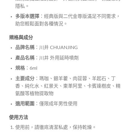
隱私。
多版本選擇
：經典版與二代金尊版滿足不同需求，
助您輕鬆面對各種情況。
規格與成分
品牌名稱
：川井 CHUANJING
產品名稱
：川井 外用延時噴劑
規格
：6ml
主要成分
：瑪咖、銀羊藿、肉蓯蓉、羊起石、丁
香、純化水、紅景天、東革阿里、卡賓達樹皮、精
氨酸等植物提取物
適用範圍
：僅限成年男性使用
使用方法
使用前，請徹底清潔私處，保持乾燥。