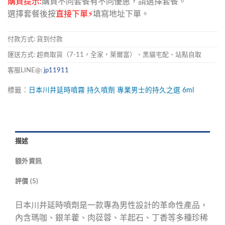
購買提示:
購買不同套餐有不同優惠，請選擇套餐。
選擇套餐後按
直接下單⚡
填寫地址下單。
付款方式: 貨到付款
運送方式: 超商取貨（7-11，全家，萊爾富）、黑貓宅配、站點自取
客服LINE@:
jp11911
標籤：
日本川井延時噴霧
持久噴劑
專業男士的持久之選
6ml
描述
額外資訊
評價 (5)
日本川井延時噴劑是一款專為男性設計的革命性產品，
內含瑪咖、銀羊藿、肉蓯蓉、羊起石、丁香等多種珍稀