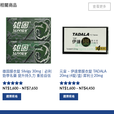
相關商品
查看更多
雄固膜衣錠 Slivigy 30mg｜必利
元宙 – 伊達樂膜衣錠 TADALA
勁學名藥 提升持久力 重拾自信
20mg (4錠/盒) 犀利士20mg
NT$1,600 – NT$7,650
NT$1,600 – NT$4,450
評分
5
滿
評分
5
滿
分 5
分 5
選擇規格
選擇規格