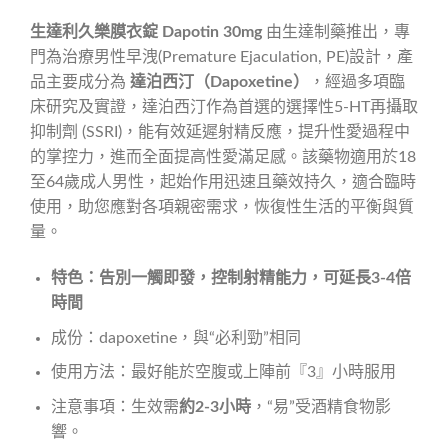
生達利久樂膜衣錠 Dapotin 30mg
由生達制藥推出，專
門為治療男性早洩(Premature Ejaculation, PE)設計，產
品主要成分為
達泊西汀（Dapoxetine）
，經過多項臨
床研究及實證，達泊西汀作為首選的選擇性5-HT再攝取
抑制劑 (SSRI)，能有效延遲射精反應，提升性愛過程中
的掌控力，進而全面提高性愛滿足感。該藥物適用於18
至64歲成人男性，起始作用迅速且藥效持久，適合臨時
使用，助您應對各項親密需求，恢復性生活的平衡與質
量。
特色：告別一觸即發，控制射精能力，可延長3-4倍
時間
成份：dapoxetine，與“必利勁”相同
使用方法：最好能於空腹或上陣前『3』小時服用
注意事項：生效需
約2-3小時
，“易”受酒精食物影
響。