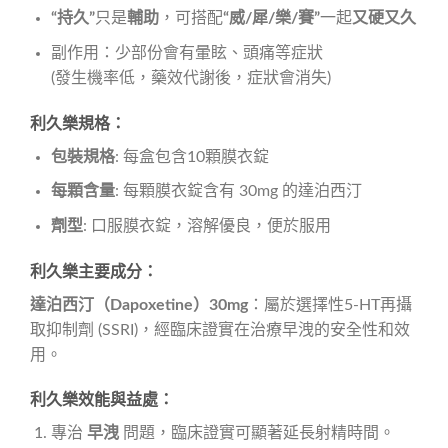
“持久”
只是
輔助
，可搭配
“威/犀/樂/賽”
一起
又硬又久
副作用：少部份會有暈眩、頭痛等症狀
(發生機率低，藥效代謝後，症狀會消失)
利久樂規格：
包裝規格
: 每盒包含10顆膜衣錠
每顆含量
: 每顆膜衣錠含有 30mg 的達泊西汀
劑型
: 口服膜衣錠，溶解優良，便於服用
利久樂主要成分：
達泊西汀（Dapoxetine）30mg
：屬於選擇性5-HT再攝
取抑制劑 (SSRI)，經臨床證實在治療早洩的安全性和效
用。
利久樂效能與益處：
專治
早洩
問題，臨床證實可顯著延長射精時間。