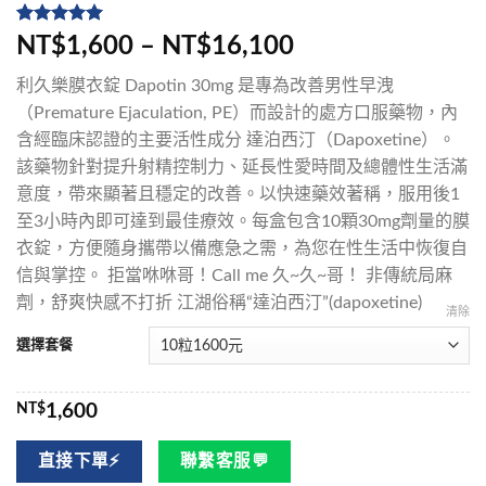
評分
5
5
/
NT$1,600 – NT$16,100
5，已有
位
顧客進行評
利久樂膜衣錠 Dapotin 30mg 是專為改善男性早洩
分
（Premature Ejaculation, PE）而設計的處方口服藥物，內
含經臨床認證的主要活性成分 達泊西汀（Dapoxetine）。
該藥物針對提升射精控制力、延長性愛時間及總體性生活滿
意度，帶來顯著且穩定的改善。以快速藥效著稱，服用後1
至3小時內即可達到最佳療效。每盒包含10顆30mg劑量的膜
衣錠，方便隨身攜帶以備應急之需，為您在性生活中恢復自
信與掌控。 拒當咻咻哥！Call me 久~久~哥！ 非傳統局麻
劑，舒爽快感不打折 江湖俗稱“達泊西汀”(dapoxetine)
清除
選擇套餐
NT$
1,600
直接下單⚡
聯繫客服💬