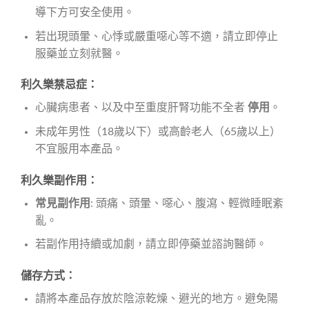
導下方可安全使用。
若出現頭暈、心悸或嚴重噁心等不適，請立即停止
服藥並立刻就醫。
利久樂禁忌症：
心臟病患者、以及中至重度肝腎功能不全者
停用
。
未成年男性（18歲以下）或高齡老人（65歲以上）
不宜服用本產品。
利久樂副作用：
常見副作用
: 頭痛、頭暈、噁心、腹瀉、輕微睡眠紊
亂。
若副作用持續或加劇，請立即停藥並諮詢醫師。
儲存方式：
請將本產品存放於陰涼乾燥、避光的地方。避免陽