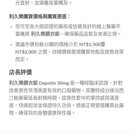
光直射，並遠離孩童觸及。
利久樂購買價格與購買渠道：
您可至各大經認證的藥局或信譽良好的線上醫藥平
臺購買
利久樂膜衣錠
，確保藥品品質及來源正規。
建議市價包裝10顆的價格介於
NT$1,500至
NT$2,000
之間，詳細價格需視購買地點及銷售政策
而定。
店長評價
利久樂膜衣錠 Dapotin 30mg
是一種經臨床認證，針對
改善男性早洩高度有效的口服藥物。其獨特成分達泊西
汀能顯著延長射精時間，提高性愛中的掌控感與滿意
度，快速起效並保證持久功效。透過正規管道購買此藥
物，確保您的身體健康與性福。