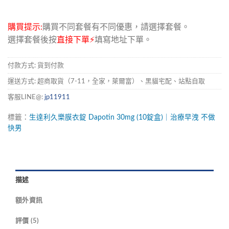
購買提示:
購買不同套餐有不同優惠，請選擇套餐。
選擇套餐後按
直接下單⚡
填寫地址下單。
付款方式: 貨到付款
運送方式: 超商取貨（7-11，全家，萊爾富）、黑貓宅配、站點自取
客服LINE@:
jp11911
標籤：
生達利久樂膜衣錠
Dapotin
30mg
(10錠盒)｜治療早洩
不做
快男
描述
額外資訊
評價 (5)