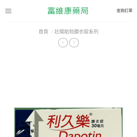
查詢訂單
首頁
/
壯陽助勃膜衣錠系列