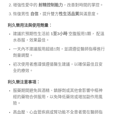
增強性愛中的
射精控制能力
，改善對時間的掌控。
恢復男性
自信
，提升雙方
性生活品質
與滿意度。
利久樂用法與使用劑量：
建議於預期性生活前
1至3小時
空腹服用1顆， 配溫
水吞服，效果最佳。
一天內不建議服用超過1劑，並請遵從醫師指導進行
劑量調整。
初次使用者應謹慎遵循醫生建議，以確保最佳且安
全的療效。
利久樂注意事項：
服藥期間避免與酒精、鎮靜劑或其他會影響中樞神
經的藥物合併服用，以免降低藥效或增加副作用風
險。
高血壓、心血管疾病或腎功能不全患者需在醫師指