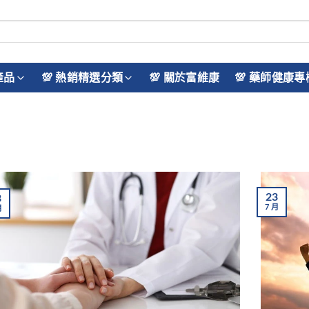
產品
💯 熱銷精選分類
💯 關於富維康
💯 藥師健康專
23
3
7
月
月