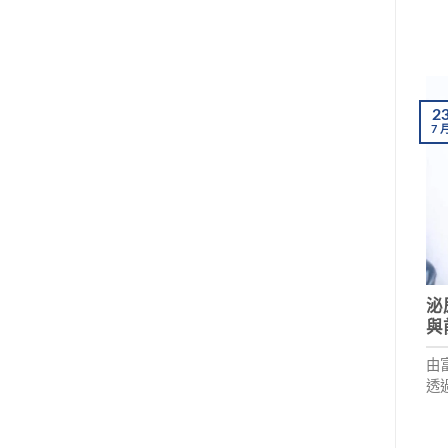
2
7
泌
與
由
透
炎
紹