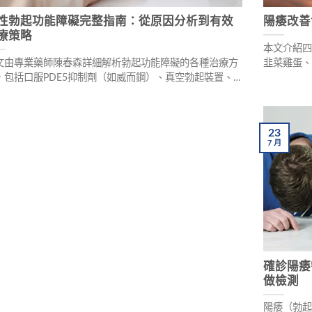
性勃起功能障礙完整指南：從原因分析到有效
陽痿改善
療策略
本文介紹
文由專業藥師陳春森詳細解析勃起功能障礙的各種治療方
韭菜雞蛋
，包括口服PDE5抑制劑（如威而鋼）、真空勃起裝置、
起功能障
莖注射治療及手術選項，並提供生活調整與心理諮詢建
醒用藥安
，助您重拾自信的性生活。
生。
23
7
月
確診陽痿
做檢測
陽痿（勃