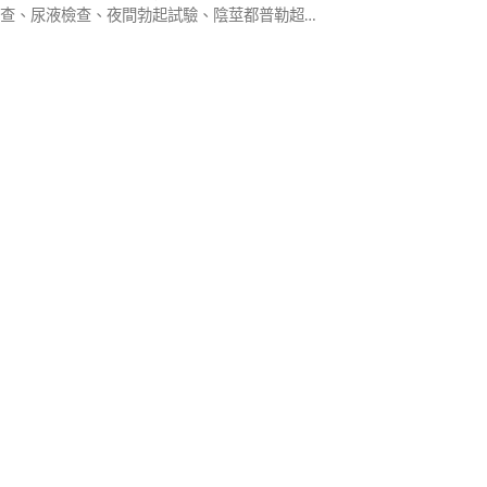
檢查、尿液檢查、夜間勃起試驗、陰莖都普勒超音
經系統檢查。透過這些檢測，醫師能區分生理性或
痿，找出根本原因並制定個人化治療方案。千萬別
，早期發現、早期治療才能重拾性福。