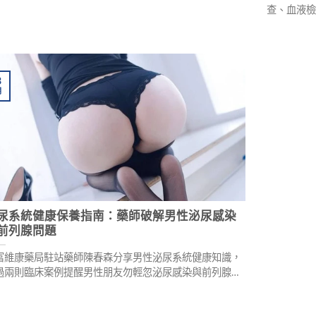
查、血液
檢查及神
心因性陽
諱疾忌醫
3
月
尿系統健康保養指南：藥師破解男性泌尿感染
前列腺問題
富維康藥局駐站藥師陳春森分享男性泌尿系統健康知識，
過兩則臨床案例提醒男性朋友勿輕忽泌尿感染與前列腺
。文章強調日常衛生習慣、正確就醫觀念的重要性，並介
慢性前列腺炎的新式治療方式及用藥安全須知，守护男性