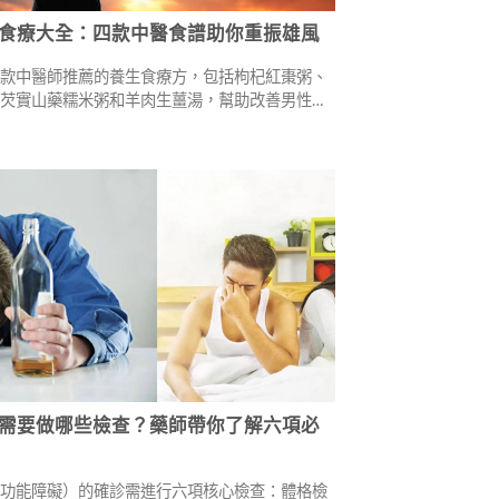
食療大全：四款中醫食譜助你重振雄風
四款中醫師推薦的養生食療方，包括枸杞紅棗粥、
、芡實山藥糯米粥和羊肉生薑湯，幫助改善男性勃
礙。涵蓋食材功效、製作方法及臨床建議，同時提
全的重要性，助你全方位調理體質、重拾性福人
需要做哪些檢查？藥師帶你了解六項必
起功能障礙）的確診需進行六項核心檢查：體格檢