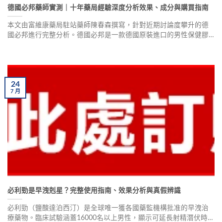
德國必邦藥師實測｜十年藥局經驗深度分析效果、成分與購買指南
本文由富維康藥局駐站藥師陳春森撰寫，針對近期討論度攀升的德
國必邦進行完整分析。德國必邦是一款德國原裝進口的男性保健膠
囊，主打瑪卡、人參、淫羊藿等草本配方，訴求溫和調理、副作用
低。藥師深入解析成分原理、效果回饋、副作用風險，並提供正品
購買通路建議，協助消費者做出明智選擇。
24
7
月
必利勁是早洩剋星？完整使用指南、效果分析與真假辨識
必利勁（鹽酸達泊西汀）是全球唯一獲各國藥監機構批准的早洩治
療藥物。臨床試驗涵蓋16000名以上男性，顯示可延長射精潛伏時間