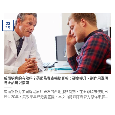
20分鐘以上，90%使用者反映效果顯著。本文由專業藥師詳解必利
勁的效果原理、正確用法用量、劑型建議、副作用禁忌及真假辨識
方法，幫助男性重拾持久自信。
23
7
月
威而钢真的有效吗？药师陈春森揭秘真相：硬度提升、副作用说明
与正品辨识指南
威而钢作为美国辉瑞原厂研发的西地那非制剂，在全球临床使用已
超过20年，其效果早已无需置疑。本文由药师陈春森为您详细解析
威而钢的作用机制、真实体感、副作用说明、使用注意事项，以及
如何辨识正品威而钢，帮助您正确认识并安全使用这一勃起障碍治
疗药物。