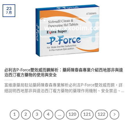
23
7
月
必利吉P-Force雙效威而鋼解析：藥師陳春森專業介紹西地那非與達
泊西汀複方藥物的使用與安全
富維康藥局駐站藥師陳春森專業解析必利吉P-Force雙效威而鋼，詳
細說明西地那非與達泊西汀複方藥物的藥理作用機制、安全禁忌、
使用方式、副作用預防及正品購買管道，強調處方藥物需經醫師專
業評估的重要性。
1
2
3
4
...
120
121
122