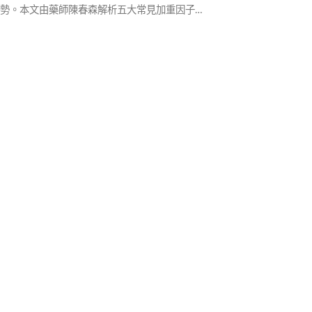
趨勢。本文由藥師陳春森解析五大常見加重因子，
生活作息（吸菸、喝酒、久坐、熬夜）、飲食失
壓力、不當用藥等，幫助男性及早注意、及早調
性福生活。