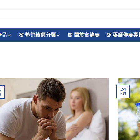
產品
💯 熱銷精選分類
💯 關於富維康
💯 藥師健康專
24
4
7
月
月