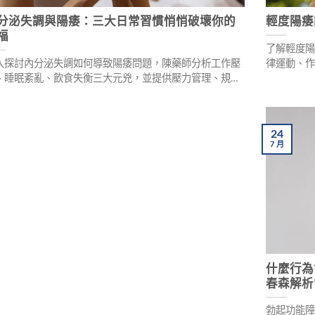
分泌失調與陽痿：三大日常習慣悄悄破壞你的
輕度陽痿
福
了解輕度
入探討內分泌失調如何導致陽痿問題，陳藥師分析工作壓
律運動、
、睡眠紊亂、飲食失衡三大元兇，並提供壓力管理、規律
輔助與用
息、均衡飲食三大改善對策，助你重拾自信性福人生。
24
7
月
什麼行為
春森解析
勃起功能