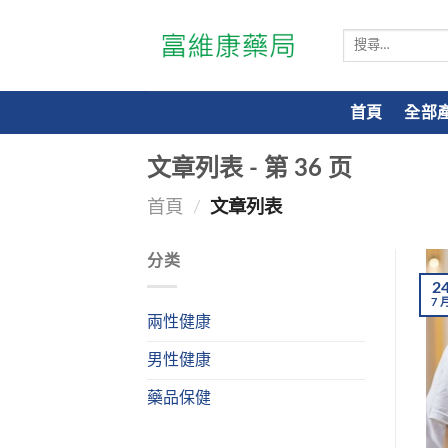
搜
尋
關
鍵
首頁
全部
字:
文章列表 - 第
36
页
首頁
/
文章列表
分类
2
7
兩性健康
男性健康
藥品保健