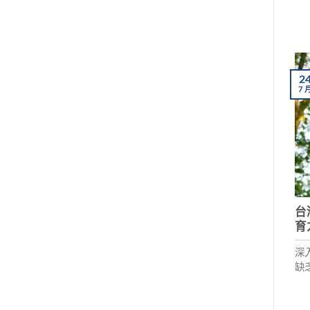
2
7
台
育
深
缺
體
壞