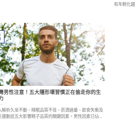
有年輕化
包括不良
調、心理
整，重拾
4
月
灣男性注意！五大隱形壞習慣正在偷走你的生
力
入解析久坐不動、睡眠品質不佳、菸酒過量、飲食失衡及
乏運動這五大影響精子品質的關鍵因素。男性因素已佔整
不孕症超過四成，這些日常中不自知的傷精行為正悄悄破
你的生殖能力。藥師陳春森提供專業改善建議，助你守護