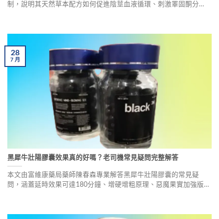
制，說明其天然草本配方如何促進陰莖血液循環、刺激睪固酮分
泌、增強睪丸功能。涵蓋適用族群、正確服用劑量、完整90天療程
規劃及安全注意事項，幫助男性安全有效地提升性能力。
28
7
月
黑犀牛壯陽膠囊效果真的好嗎？老司機常見疑問完整解答
本文由富維康藥局藥師陳春森專業解答黑犀牛壯陽膠囊的常見疑
問，涵蓋延時效果可達180分鐘、增硬增粗原理、惡魔果實加強版與
原版差異，並提供安全使用須知與真實用戶回饋，幫助男性朋友選
擇適合的壯陽保健品。