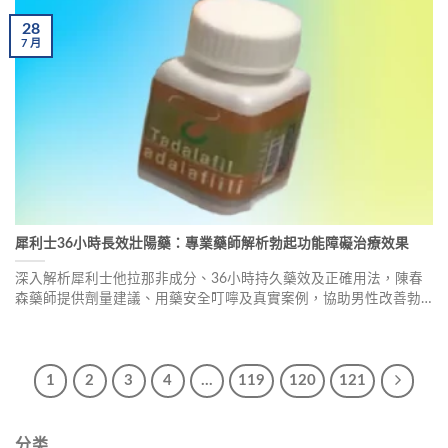
28
7
月
犀利士36小時長效壯陽藥：專業藥師解析勃起功能障礙治療效果
深入解析犀利士他拉那非成分、36小時持久藥效及正確用法，陳春
森藥師提供劑量建議、用藥安全叮嚀及真實案例，協助男性改善勃
起功能障礙，重拾自信與性福生活。
1
2
3
4
...
119
120
121
分类