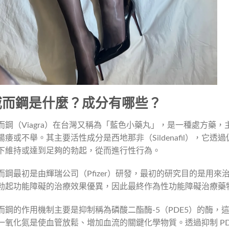
威而鋼是什麼？成分有哪些？
而鋼（Viagra）在台灣又稱為「藍色小藥丸」，是一種處方藥
陽痿或不舉。其主要活性成分是西地那非（Sildenafil），它
下維持或達到足夠的勃起，從而進行性行為。
而鋼最初是由輝瑞公司（Pfizer）研發，最初的研究目的是用
勃起功能障礙的治療效果優異，因此最終作為性功能障礙治療藥
而鋼的作用機制主要是抑制稱為磷酸二酯酶-5（PDE5）的酶
一氧化氮是使血管放鬆、增加血流的關鍵化學物質。透過抑制 P