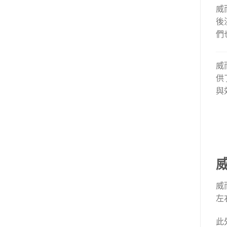
威
後
們
威
供
與
威
左
此