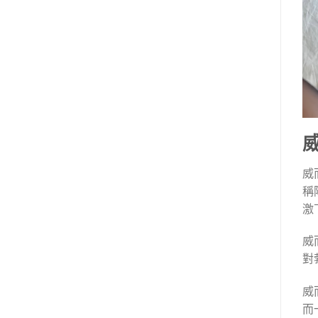
威
稱
激
威
對
威
而