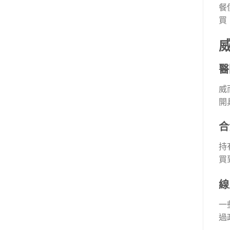
餐
買
醫
威
開
合
持
買
線
一
過