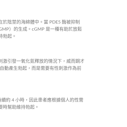
於陰莖的海綿體中。當 PDE5 酶被抑制
MP）的生成。cGMP 是一種有助於放鬆
持勃起。
刺激引發一氧化氮釋放的情況下，威而鋼才
會自動產生勃起，而是需要有性刺激作為前
持續約 4 小時，因此患者應根據個人的性需
要時幫助維持勃起。