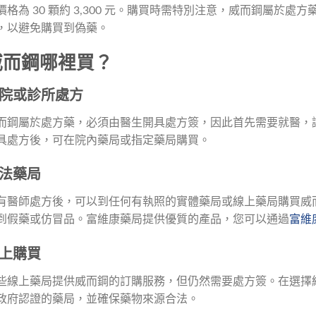
價格為 30 顆約 3,300 元。購買時需特別注意，威而鋼屬於
，以避免購買到偽藥。
威而鋼哪裡買？
院或診所處方
而鋼屬於處方藥，必須由醫生開具處方簽，因此首先需要就醫，
具處方後，可在院內藥局或指定藥局購買。
法藥局
有醫師處方後，可以到任何有執照的實體藥局或線上藥局購買威
到假藥或仿冒品。富維康藥局提供優質的產品，您可以通過
富維
上購買
些線上藥局提供威而鋼的訂購服務，但仍然需要處方簽。在選擇
政府認證的藥局，並確保藥物來源合法。