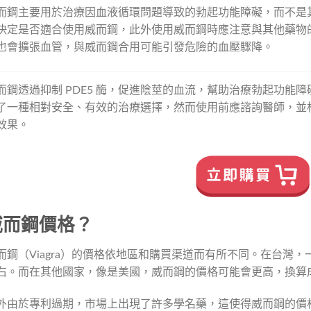
而鋼主要用於治療因血液循環問題導致的勃起功能障礙，而不是
決定是否適合使用威而鋼，此外使用威而鋼時應注意與其他藥物
也會擴張血管，與威而鋼合用可能引發危險的血壓驟降。
而鋼透過抑制 PDE5 酶，促進陰莖的血流，幫助治療勃起功能
了一種相對安全、有效的治療選擇，然而使用前應諮詢醫師，並
效果。
威而鋼價格？
而鋼（Viagra）的價格依地區和購買渠道而有所不同。在台灣，一
右。而在其他國家，像是美國，威而鋼的價格可能會更高，換算成台幣
外由於專利過期，市場上出現了許多學名藥，這使得威而鋼的價