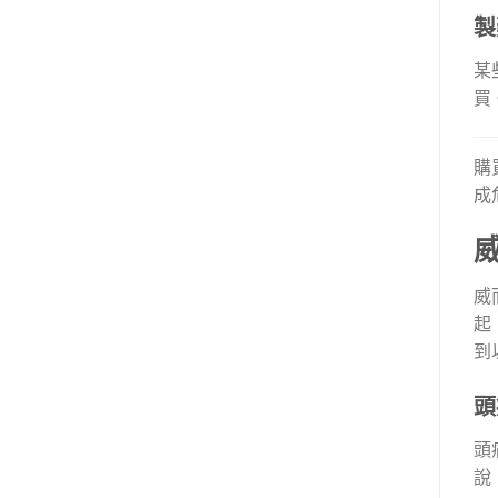
製
某
買
購
成
威
起
到
頭
頭
說