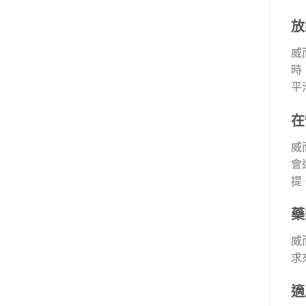
放
威
時
平
在
威
會
提
藥
威
求
適