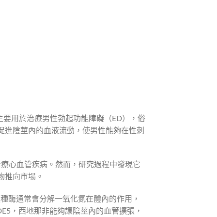
，主要用於治療男性勃起功能障礙（ED），俗
透過促進陰莖內的血液流動，使男性能夠在性刺
來治療心血管疾病。然而，研究過程中發現它
物推向市場。
，這種酶通常會分解一氧化氮在體內的作用，
DE5，西地那非能夠讓陰莖內的血管擴張，