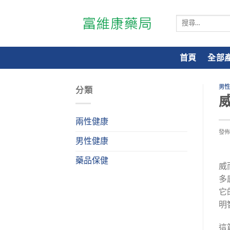
搜
尋
關
鍵
首頁
全部
字:
男
分類
兩性健康
發
男性健康
藥品保健
威
多
它
明
這