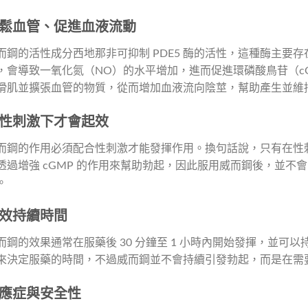
鬆血管、促進血液流動
而鋼的活性成分西地那非可抑制 PDE5 酶的活性，這種酶主要存在
，會導致一氧化氮（NO）的水平增加，進而促進環磷酸鳥苷（cG
滑肌並擴張血管的物質，從而增加血液流向陰莖，幫助產生並維
性刺激下才會起效
而鋼的作用必須配合性刺激才能發揮作用。換句話說，只有在性
透過增強 cGMP 的作用來幫助勃起，因此服用威而鋼後，並不
。
效持續時間
而鋼的效果通常在服藥後 30 分鐘至 1 小時內開始發揮，並可以
來決定服藥的時間，不過威而鋼並不會持續引發勃起，而是在需
應症與安全性