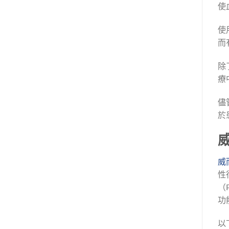
使
使
而
除
療
儘
於
威
性
（
功
以