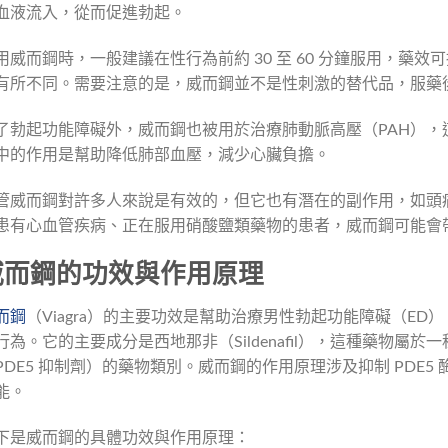
血液流入，從而促進勃起。
用威而鋼時，一般建議在性行為前約 30 至 60 分鐘服用，藥效
有所不同。需要注意的是，威而鋼並不是性刺激的替代品，服藥
了勃起功能障礙外，威而鋼也被用於治療肺動脈高壓（PAH），
中的作用是幫助降低肺部血壓，減少心臟負擔。
管威而鋼對許多人來說是有效的，但它也有潛在的副作用，如頭
患有心血管疾病、正在服用硝酸鹽類藥物的患者，威而鋼可能會
威而鋼的功效與作用原理
而鋼
（Viagra）的主要功效是幫助治療男性勃起功能障礙（E
行為。它的主要成分是西地那非（Sildenafil），這種藥物屬
PDE5 抑制劑）的藥物類別。威而鋼的作用原理涉及抑制 PDE
能。
下是威而鋼的具體功效與作用原理：