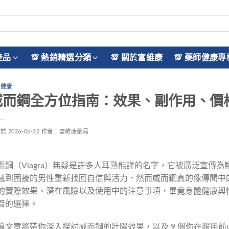
產品
💯 熱銷精選分類
💯 關於富維康
💯 藥師健康專
性健康
威而鋼全方位指南：效果、副作用、價格
佈於
2026-06-22
作者：
富維康藥局
而鋼（Viagra）無疑是許多人耳熟能詳的名字，它被廣泛宣傳
感到困擾的男性重新找回自信與活力，然而威而鋼真的像傳聞中
的實際效果、潛在風險以及使用中的注意事項，畢竟身體健康與
智的選擇。
篇文章將帶你深入探討威而鋼的壯陽效果，以及 9 個你在服用