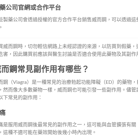
藥公司官網或合作平台
些製藥公司會透過授權的官方合作平台銷售威而鋼，可以透過這
。
買威而鋼時，切勿輕信網路上未經認證的來源，以防買到假藥，
危害，因此購買前應該與醫生討論是否適合使用此藥物及其副作
威而鋼常見副作用有哪些？
而鋼（Viagra）是一種常見的治療勃起功能障礙（ED）的藥
，然而像大多數藥物一樣，威而鋼也可能引發一些副作用。儘管
以下常見的副作用：
痛
痛是服用威而鋼後最常見的副作用之一，這可能與血管擴張有關
，這種不適可能在藥效開始後幾小時內出現。