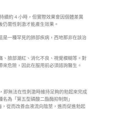
可持續約 4 小時，但實際效果會因個體差異
後仍需性刺激才能產生效果。
這是一種罕見的肺部疾病，西地那非在該治
痛、臉部潮紅、消化不良、視覺模糊等。對
帶來危險，因此在服用前必須諮詢醫生。
D），即無法在性刺激時維持足夠的勃起來完成
於一種名為「第五型磷酸二酯酶抑制劑」
5 酶，從而改善血液流向陰莖，進而促進勃起