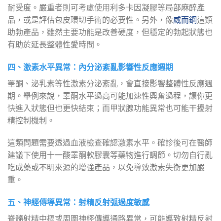
耐受度。嚴重者則可考慮使用利多卡因凝膠等局部麻醉產
品，或是評估包皮環切手術的必要性。另外，像
威而鋼
這類
助勃產品，雖然主要功能是改善硬度，但穩定的勃起狀態也
有助於延長整體性愛時間。
四、激素水平異常：內分泌紊亂影響性反應週期
睪酮、泌乳素等性激素分泌紊亂，會直接影響整體性反應週
期。舉例來說，睪酮水平過高可能加速性興奮過程，讓你更
快進入狀態但也更快結束；而甲狀腺功能異常也可能干擾射
精控制機制。
這類問題需要透過血液檢查確認激素水平。確診後可在醫師
建議下使用十一酸睪酮軟膠囊等藥物進行調節。切勿自行亂
吃成藥或不明來源的增強產品，以免導致激素失衡更加嚴
重。
五、神經傳導異常：射精反射弧過度敏感
脊髓射精中樞或周圍神經傳導通路異常，可能導致射精反射