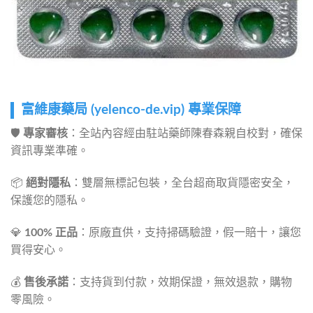
富維康藥局 (yelenco-de.vip) 專業保障
🛡️
專家審核
：全站內容經由駐站藥師陳春森親自校對，確保
資訊專業準確。
📦
絕對隱私
：雙層無標記包裝，全台超商取貨隱密安全，
保護您的隱私。
💎
100% 正品
：原廠直供，支持掃碼驗證，假一賠十，讓您
買得安心。
💰
售後承諾
：支持貨到付款，效期保證，無效退款，購物
零風險。