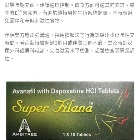
盆腔長期充血，建議適度控制。飲食方面可適當補充鋅、維
生素E等營養素，有助於維持男性生殖系統健康，同時應避
免酒精和辛辣刺激性食物。
伴侶雙方應加強溝通，採用擠壓法等行為訓練逐步延長性交
時間。若症狀持續超過3個月或伴隨其他不適，需及時到泌
尿外科或男科就診，完善激素水平檢測、超聲檢查等專業評
估。