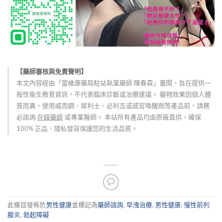
【藥師審核與免責聲明】
本文內容經由「富維康藥局駐站執業藥師 陳春森」審閱，旨在提供一
般性衛生教育資訊，不代表臨床診斷或治療建議。 藥物效果因個人體
質而異，使用威而鋼、犀利士、必利吉或感官喚醒劑等產品前，請務
必諮詢
在線藥師
或專業醫師。 本站所有產品均由原廠直供，確保
100% 正品，隱私發貨保護您的生活品質。
此條目發佈於
男性健康
並標記為
藥師諮詢
,
早洩治療
,
男性健康
,
慢性前列
腺炎
,
勃起障礙