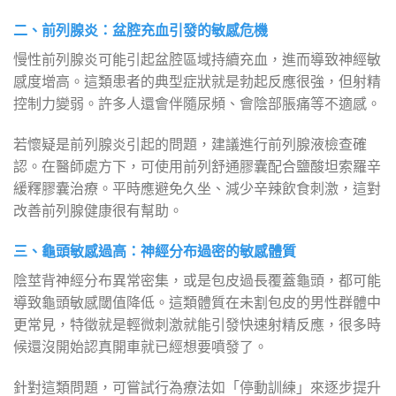
二、前列腺炎：盆腔充血引發的敏感危機
慢性前列腺炎可能引起盆腔區域持續充血，進而導致神經敏
感度增高。這類患者的典型症狀就是勃起反應很強，但射精
控制力變弱。許多人還會伴隨尿頻、會陰部脹痛等不適感。
若懷疑是前列腺炎引起的問題，建議進行前列腺液檢查確
認。在醫師處方下，可使用前列舒通膠囊配合鹽酸坦索羅辛
緩釋膠囊治療。平時應避免久坐、減少辛辣飲食刺激，這對
改善前列腺健康很有幫助。
三、龜頭敏感過高：神經分布過密的敏感體質
陰莖背神經分布異常密集，或是包皮過長覆蓋龜頭，都可能
導致龜頭敏感閾值降低。這類體質在未割包皮的男性群體中
更常見，特徵就是輕微刺激就能引發快速射精反應，很多時
候還沒開始認真開車就已經想要噴發了。
針對這類問題，可嘗試行為療法如「停動訓練」來逐步提升