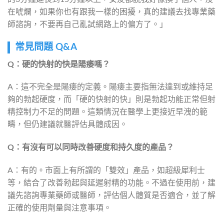
在唬爛，如果你也有跟我一樣的困擾，真的建議去找專業藥
師諮詢，不要再自己亂試網路上的偏方了。」
常見問題 Q&A
Q：硬的快射的快是陽痿嗎？
A：這不完全是陽痿的定義。陽痿主要指無法達到或維持足
夠的勃起硬度，而「硬的快射的快」則是勃起功能正常但射
精控制力不足的問題。這類情況在醫學上更接近早洩的範
疇，但仍建議就醫評估具體成因。
Q：有沒有可以同時改善硬度和持久度的產品？
A：有的。市面上有所謂的「雙效」產品，如超級犀利士
等，結合了改善勃起與延遲射精的功能。不過在使用前，建
議先諮詢專業藥師或醫師，評估個人體質是否適合，並了解
正確的使用劑量與注意事項。