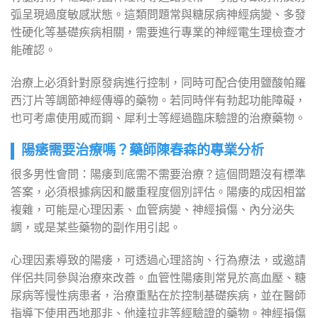
弧呈現過度敏感狀態。這類問題常與糖尿病神經病變、多發
性硬化等基礎疾病相關，需要進行專業的神經電生理檢查才
能確認。
治療上必須針對原發病進行控制，同時可配合使用鹽酸帕羅
西汀片等調節神經傳導的藥物。若同時伴有勃起功能障礙，
也可考慮使用威而鋼、犀利士等經過臨床驗證的治療藥物。
陽痿需要治療嗎？藥師陳春森的專業分析
很多男性會問：陽痿到底需不需要治療？這個問題沒有標準
答案，必須根據病因和嚴重程度個別評估。陽痿的成因相當
複雜，可能是心理因素、血管病變、神經損傷、內分泌失
調，或是某些藥物的副作用引起。
心理因素導致的陽痿，可透過心理諮詢、行為療法，或邀請
伴侶共同參與治療來改善。血管性陽痿則常見於高血壓、糖
尿病等慢性病患者，治療重點在於控制基礎疾病，並在醫師
指導下使用西地那非、他達拉非等經驗證的藥物。神經損傷