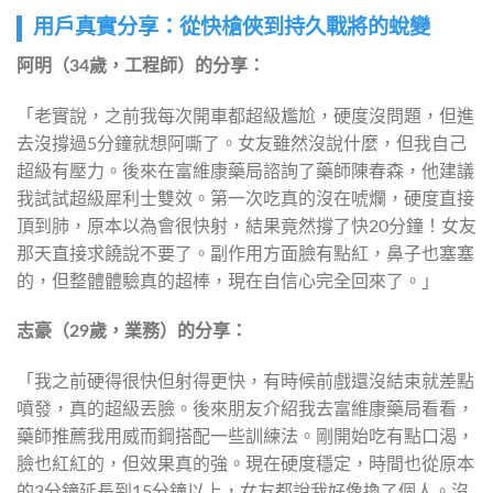
用戶真實分享：從快槍俠到持久戰將的蛻變
阿明（34歲，工程師）的分享：
「老實說，之前我每次開車都超級尷尬，硬度沒問題，但進
去沒撐過5分鐘就想阿嘶了。女友雖然沒說什麼，但我自己
超級有壓力。後來在富維康藥局諮詢了藥師陳春森，他建議
我試試超級犀利士雙效。第一次吃真的沒在唬爛，硬度直接
頂到肺，原本以為會很快射，結果竟然撐了快20分鐘！女友
那天直接求饒說不要了。副作用方面臉有點紅，鼻子也塞塞
的，但整體體驗真的超棒，現在自信心完全回來了。」
志豪（29歲，業務）的分享：
「我之前硬得很快但射得更快，有時候前戲還沒結束就差點
噴發，真的超級丟臉。後來朋友介紹我去富維康藥局看看，
藥師推薦我用威而鋼搭配一些訓練法。剛開始吃有點口渴，
臉也紅紅的，但效果真的強。現在硬度穩定，時間也從原本
的3分鐘延長到15分鐘以上，女友都說我好像換了個人。沒