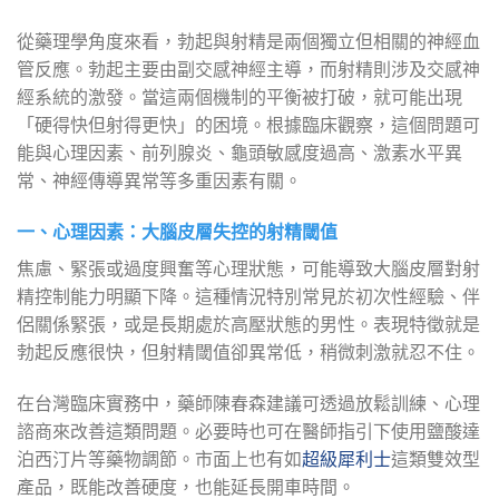
從藥理學角度來看，勃起與射精是兩個獨立但相關的神經血
管反應。勃起主要由副交感神經主導，而射精則涉及交感神
經系統的激發。當這兩個機制的平衡被打破，就可能出現
「硬得快但射得更快」的困境。根據臨床觀察，這個問題可
能與心理因素、前列腺炎、龜頭敏感度過高、激素水平異
常、神經傳導異常等多重因素有關。
一、心理因素：大腦皮層失控的射精閾值
焦慮、緊張或過度興奮等心理狀態，可能導致大腦皮層對射
精控制能力明顯下降。這種情況特別常見於初次性經驗、伴
侶關係緊張，或是長期處於高壓狀態的男性。表現特徵就是
勃起反應很快，但射精閾值卻異常低，稍微刺激就忍不住。
在台灣臨床實務中，藥師陳春森建議可透過放鬆訓練、心理
諮商來改善這類問題。必要時也可在醫師指引下使用鹽酸達
泊西汀片等藥物調節。市面上也有如
超級犀利士
這類雙效型
產品，既能改善硬度，也能延長開車時間。