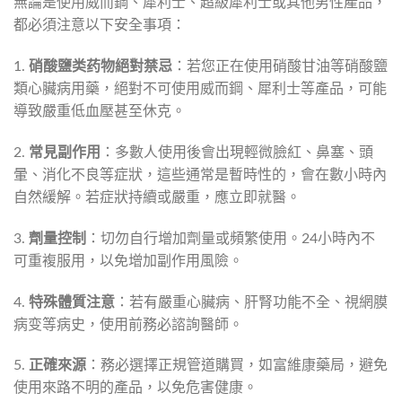
無論是使用威而鋼、犀利士、超級犀利士或其他男性產品，
都必須注意以下安全事項：
1.
硝酸鹽类药物絕對禁忌
：若您正在使用硝酸甘油等硝酸鹽
類心臟病用藥，絕對不可使用威而鋼、犀利士等產品，可能
導致嚴重低血壓甚至休克。
2.
常見副作用
：多數人使用後會出現輕微臉紅、鼻塞、頭
暈、消化不良等症狀，這些通常是暫時性的，會在數小時內
自然緩解。若症狀持續或嚴重，應立即就醫。
3.
劑量控制
：切勿自行增加劑量或頻繁使用。24小時內不
可重複服用，以免增加副作用風險。
4.
特殊體質注意
：若有嚴重心臟病、肝腎功能不全、視網膜
病变等病史，使用前務必諮詢醫師。
5.
正確來源
：務必選擇正規管道購買，如富維康藥局，避免
使用來路不明的產品，以免危害健康。