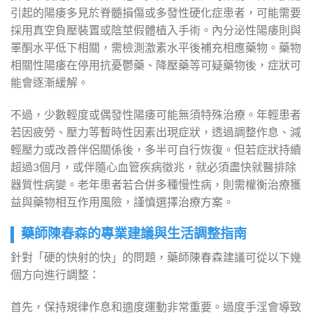
引起的陽痿多見於脊髓損傷或多發性硬化症患者，可能需要
採用真空負壓裝置或陰莖假體植入手術。內分泌性陽痿則與
睪酮水平低下相關，需檢測激素水平後補充相應藥物。藥物
相關性陽痿在停用抗憂鬱藥、降壓藥等可疑藥物後，症狀可
能會逐漸緩解。
不過，少數輕度或偶發性陽痿可能無須特殊治療。年輕患者
若因疲勞、壓力等暫時性因素出現症狀，透過調整作息、減
輕壓力或改善伴侶關係後，多半可自行恢復。但若症狀持續
超過3個月，或伴隨心血管疾病徵兆，就必須盡快就醫排除
器質性病變。老年患者若合併多種慢性病，則需權衡治療獲
益與藥物相互作用風險，謹慎選擇治療方案。
藥師陳春森的專業建議與生活調整指南
針對「硬的快射的快」的問題，藥師陳春森建議可從以下幾
個方向進行調整：
首先，保持規律作息和適度運動非常重要。過度手淫會導致