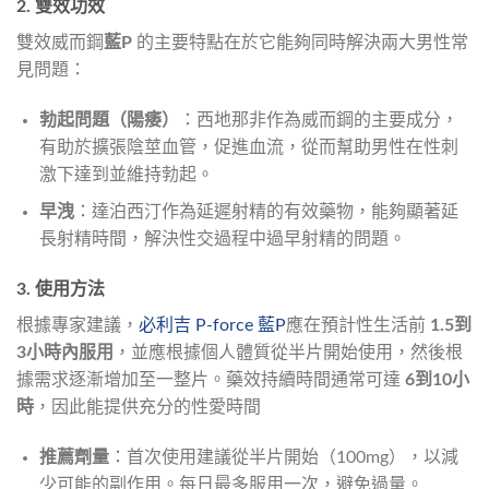
2. 雙效功效
雙效威而鋼
藍P
的主要特點在於它能夠同時解決兩大男性常
見問題：
勃起問題（陽痿）
：西地那非作為威而鋼的主要成分，
有助於擴張陰莖血管，促進血流，從而幫助男性在性刺
激下達到並維持勃起。
早洩
：達泊西汀作為延遲射精的有效藥物，能夠顯著延
長射精時間，解決性交過程中過早射精的問題。
3. 使用方法
根據專家建議，
必利吉 P-force 藍P
應在預計性生活前
1.5到
3小時內服用
，並應根據個人體質從半片開始使用，然後根
據需求逐漸增加至一整片。藥效持續時間通常可達
6到10小
時
，因此能提供充分的性愛時間​
推薦劑量
：首次使用建議從半片開始（100mg），以減
少可能的副作用。每日最多服用一次，避免過量。