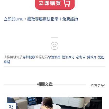
立即加LINE，獲取專屬用法指南＋免費諮詢
此條目發佈於
男性健康
並標記為
早洩治療
,
達泊西汀
,
必利吉
,
雙效片
,
勃起
障礙
相關文章
查看更多
27