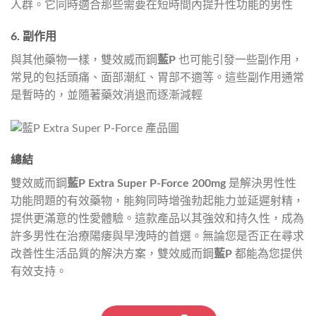
人群。它同時適合那些需要在短時間內提升性功能的男性​
6. 副作用
與其他藥物一樣，雙效威而鋼
藍P
也可能引發一些副作用，
常見的包括頭痛、面部潮紅、胃部不適等。這些副作用通常
是暫時的，並隨著藥效消退而逐漸減輕​
總結
雙效威而鋼
藍P Extra Super P-Force 200mg
是解決男性性
功能問題的有效藥物，能夠同時增強勃起能力並延遲射精，
提供更滿意的性愛體驗。這款產品以其強效和持久性，成為
許多男性在治療陽痿與早洩時的首選。無論您是否正在尋求
改善性生活品質的解決方案，雙效威而鋼
藍P
都能為您提供
有效支持。