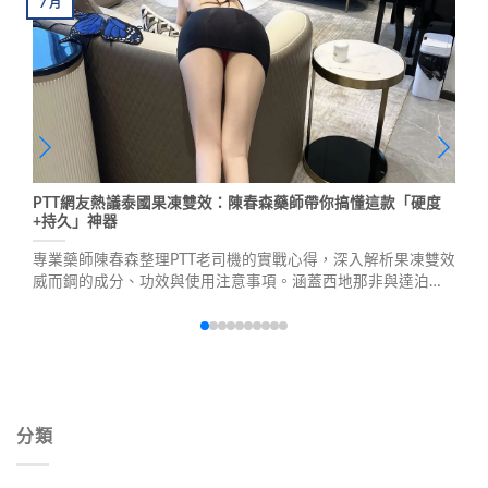
7
月
PTT網友熱議泰國果凍雙效：陳春森藥師帶你搞懂這款「硬度
+持久」神器
專業藥師陳春森整理PTT老司機的實戰心得，深入解析果凍雙效
威而鋼的成分、功效與使用注意事項。涵蓋西地那非與達泊西
汀的雙重作用機制、網友好評與負評分析、真實用戶心得分
享，幫助你判斷是否適合自己。
分類