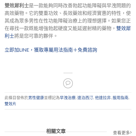
雙效犀利士
是一款能夠同時改善勃起功能障礙與早洩問題的
高效藥物。它的雙重功效、長效藥效和經濟實惠的特性，使
其成為眾多男性在性功能障礙治療上的理想選擇。如果您正
在尋找一款既能增強勃起硬度又能延遲射精的藥物，
雙效犀
利士
將是您可靠的夥伴。
立即加LINE，獲取專屬用法指南＋免費諮詢
此條目發佈於
男性健康
並標記為
早洩治療
,
達泊西汀
,
他達拉非
,
服用指南
,
雙效片
相關文章
查看更多