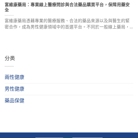
富維康藥局：專業線上醫療問診與合法藥品購買平台，保障用藥安
全
富維康藥局憑藉專業的醫療服務、合法的藥品來源以及與醫生的緊
密合作，成為男性健康領域中的首選平台。不同於一般線上藥局，
我們提供專業線上醫療問診服務、100%正品藥品保障、個性化用藥
建議、嚴格隱私保護及快速配送，確保用藥安全與效果。
分类
兩性健康
男性健康
藥品保健