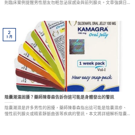
則臨床案例提醒男性朋友勿輕忽泌尿感染與前列腺炎。文章強調日
常衛生習慣、正確就醫觀念的重要性，並介紹慢性前列腺炎的新式
治療方式及用藥安全須知，守护男性泌尿系统健康。
2
5
月
陰囊潮濕困擾？藥師陳春森告訴你這可能是身體發出的警訊
陰囊潮濕是許多男性的困擾，藥師陳春森指出這可能是陰囊濕疹、
慢性前列腺炎或精索靜脈曲張等疾病的警訊。本文將詳細解析陰囊
的溫度調節機制、潛在疾病風險，並教導「常、全、幹」三原則來
保持私處清潔，幫助男性重拾健康與自信。