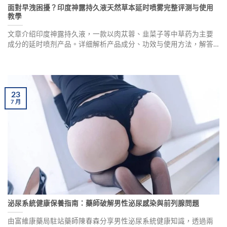
面對早洩困擾？印度神露持久液天然草本延时喷雾完整评测与使用
教學
文章介绍印度神露持久液，一款以肉苁蓉、韭菜子等中草药为主要
成分的延时喷剂产品。详细解析产品成分、功效与使用方法，解答
延时喷剂是否影响怀孕、可否与威而钢并用等常见疑问。医师提醒
使用前应做好清洁工作，建议先进行小范围皮肤测试，确保安全有
效。
23
7
月
泌尿系統健康保養指南：藥師破解男性泌尿感染與前列腺問題
由富維康藥局駐站藥師陳春森分享男性泌尿系統健康知識，透過兩