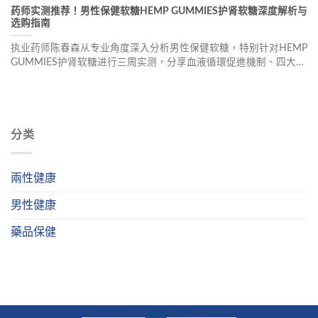
药师实测推荐！男性保健软糖HEMP GUMMIES护肾软糖深度解析与
选购指南
执业药师陈春森从专业角度深入分析男性保健软糖，特别针对HEMP
GUMMIES护肾软糖进行三周实测，分享血液循環促進機制、四大產
品類型解析、五大選購守則及常見迷思破解，幫助讀者了解如何選
擇合適的男性保健產品。
分类
兩性健康
男性健康
藥品保健