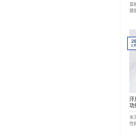
富
健
及
復
私
2
3
汗
功
本
性
作