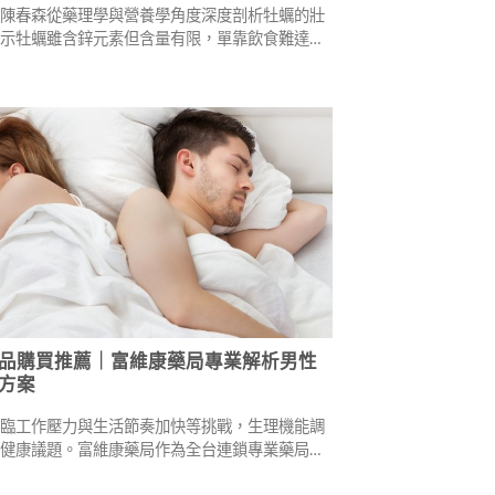
師陳春森從藥理學與營養學角度深度剖析牡蠣的壯
揭示牡蠣雖含鋅元素但含量有限，單靠飲食難達顯
介紹中醫對牡蠣殼的運用，並提供濃縮草本產品等
方案，幫助男性聰明提升性福感。
品購買推薦｜富維康藥局專業解析男性
方案
面臨工作壓力與生活節奏加快等挑戰，生理機能調
要健康議題。富維康藥局作為全台連鎖專業藥局，
有效的生理機能支持方案。汗馬糖系列產品採用天