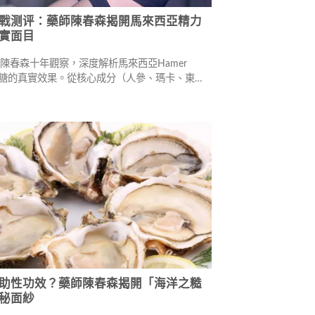
戰测评：藥師陳春森揭開馬來西亞精力
實面目
陳春森十年觀察，深度解析馬來西亞Hamer
汗馬糖的真實效果。從核心成分（人參、瑪卡、東革
三大版本（紅色款、彩虹糖、金牛糖）詳細比較，
反饋、副作用風險與購買指南，幫助您選擇正確的
方案。
助性功效？藥師陳春森揭開「海洋之糙
秘面紗