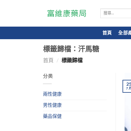
搜
尋
關
鍵
首頁
全部
字:
標籤歸檔：
汗馬糖
首頁
/
標籤歸檔
分类
2
7
兩性健康
男性健康
藥品保健