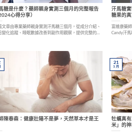
馬糖是什麼？藥師親身實測三個月的完整報告
汗馬糖實
2024心得分享）
糖果的真
篇文章由專業藥師親身實測汗馬糖三個月，從成分介紹、
富維康藥師
日變化追蹤、睡眠數據改善到副作用觀察，提供完整的第
Candy
手報告。包含真假辨別方法及適用族群建議，幫助你判斷
阿里）到
否適合這款營養補給品。
揭露使用
精力保養
2
21
月
5
月
師陳春森：健康壯陽不是夢，天然草本才是王
牡蠣真有
米」的神