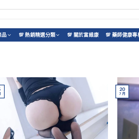
產品
💯 熱銷精選分類
💯 關於富維康
💯 藥師健康專
5
20
月
7
月