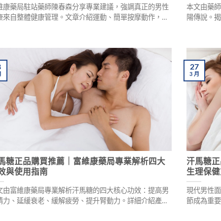
維康藥局駐站藥師陳春森分享專業建議，強調真正的男性
本文由藥
康來自整體健康管理。文章介紹運動、簡單按摩動作，以
陽傳說。
天然草本補充品如汗馬糖、Mentalk等產品，幫助男性恢
著效果。
自信。專業藥師審核，提供安全有效的壯陽方法，重視隱
高效替代
與正品保障。
8
27
月
3
月
馬糖正品購買推薦｜富維康藥局專業解析四大
汗馬糖正
效與使用指南
生理保健
文由富維康藥局專業解析汗馬糖的四大核心功效：提高男
現代男性
精力、延緩衰老、緩解疲勞、提升腎動力。詳細介紹產品
節成為重
用機制、購買攻略、正品辨識技巧及使用方法，助您重拾
提供安全