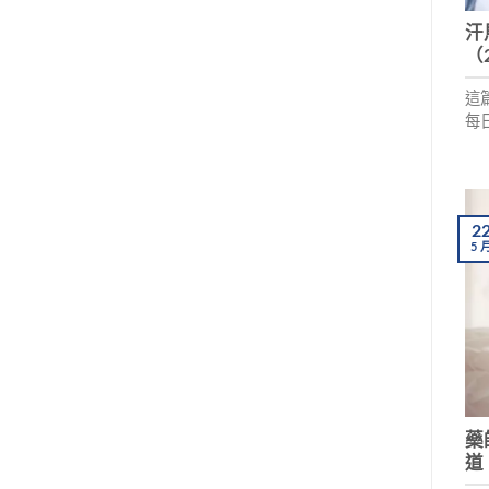
汗
（
這
每
一
是
2
5
藥
道