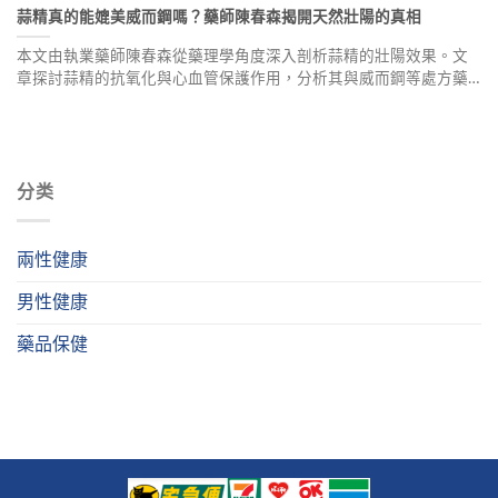
蒜精真的能媲美威而鋼嗎？藥師陳春森揭開天然壯陽的真相
本文由執業藥師陳春森從藥理學角度深入剖析蒜精的壯陽效果。文
章探討蒜精的抗氧化與心血管保護作用，分析其與威而鋼等處方藥
物的差異，並結合中醫觀點說明陰陽平衡的重要性。提供專業建議
與真實用戶案例，幫助讀者正確面對勃起問題。
分类
兩性健康
男性健康
藥品保健