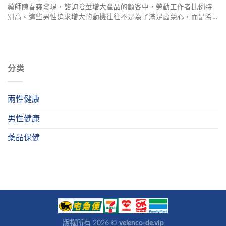
藥師陳春森發現，諮詢陰莖增大產品的顧客中，勞動工作者比例特
別高。這些男性追求增大的動機往往不是為了滿足虛榮心，而是希
望在性生活方面盡全力滿足另一半。本文將介紹安全的增大途徑、
產品選擇指南，以及藥師專業的安全叮嚀，幫助您做出正確的選
擇。
分类
兩性健康
男性健康
藥品保健
版權所有 2026 ©
yelenco-de.vip