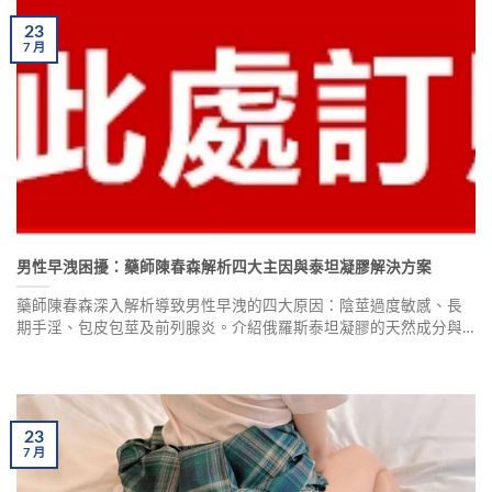
23
7
月
男性早洩困擾：藥師陳春森解析四大主因與泰坦凝膠解決方案
藥師陳春森深入解析導致男性早洩的四大原因：陰莖過度敏感、長
期手淫、包皮包莖及前列腺炎。介紹俄羅斯泰坦凝膠的天然成分與
正確使用方法，搭配富維康藥局專業保障，幫助男性重拾性福。
23
7
月