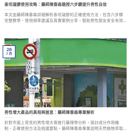
泰坦凝膠使用攻略：藥師陳春森親授六步驟提升男性自信
本文由藥師陳春森詳細解析泰坦凝膠的正確使用方法，包含六步驟
完整教學、使用頻率建議及真實案例分享，幫助男性朋友安全有效
地改善尺寸與持久力問題，重拾自信心與伴侶間的親密關係。
28
7
月
男性增大產品的真相與迷思：藥師陳春森專業解析
針對市面上常見的男性增大膏進行藥理學分析，探討成分作用機
制、正確使用方法及挑選要點。藥師陳春森專業說明天然植物萃取