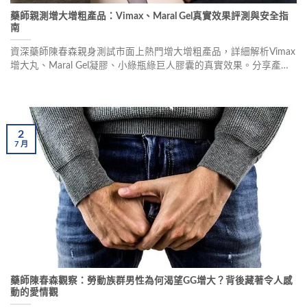
藥師親測增大增粗產品：Vimax、Maral Gel真實效果評測與安全指
南
資深藥師陳春森親身測試市面上熱門增大增粗產品，詳細解析Vimax
增大丸、Maral Gel凝膠、小綠瓶綠巨人膠囊的真實效果。分享產品
種類、使用體驗、副作用提醒及選購建議，幫助您做出明智選擇。
2
7
月
藥師陳春森觀察：勞動族群男性為何渴望GG增大？背後藏著令人感
動的愛情觀