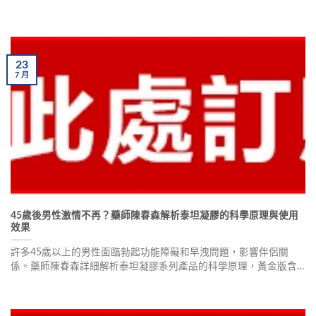
的功效與限制，解析副作用與用藥禁忌，並分享真實使用者心得，
幫助男性朋友了解這類產品的真相與迷思，做出明智選擇。
23
7
月
45歲後男性激情不再？藥師陳春森解析泰坦凝膠的科學原理與使用
效果
許多45歲以上的男性面臨勃起功能障礙和早洩問題，影響伴侶關
係。藥師陳春森詳細解析泰坦凝膠系列產品的科學原理，黃金版含
十幾種植物草本精華，效果提升80%。持續使用可改善陽痿早洩，
增長2-3公分。富維康藥局提供專業諮詢與隱私保護，助您重拾男性
自信。