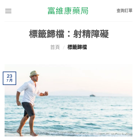
查詢訂單
標籤歸檔：
射精障礙
首頁
/
標籤歸檔
23
7
月